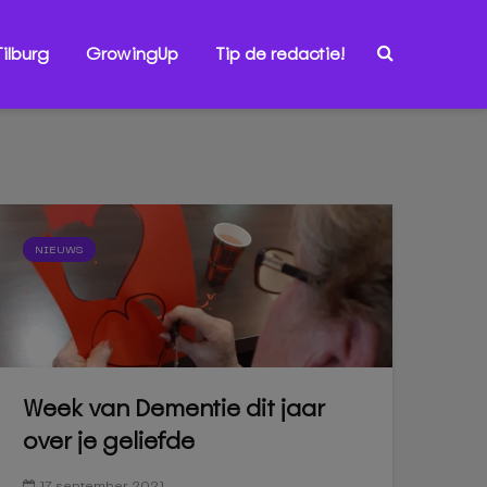
ilburg
GrowingUp
Tip de redactie!
NIEUWS
Week van Dementie dit jaar
over je geliefde
17 september 2021