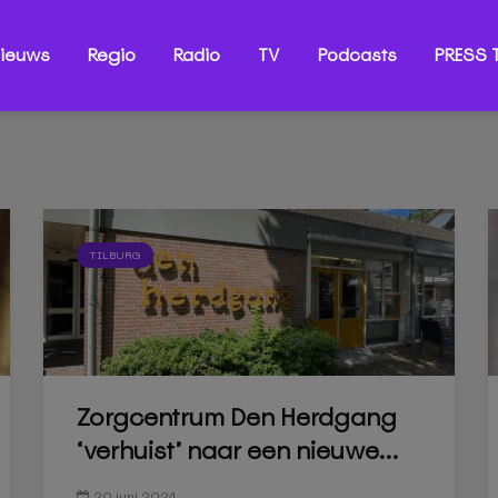
ieuws
Regio
Radio
TV
Podcasts
PRESS T
TILBURG
Zorgcentrum Den Herdgang
‘verhuist’ naar een nieuwe...
20 juni 2024