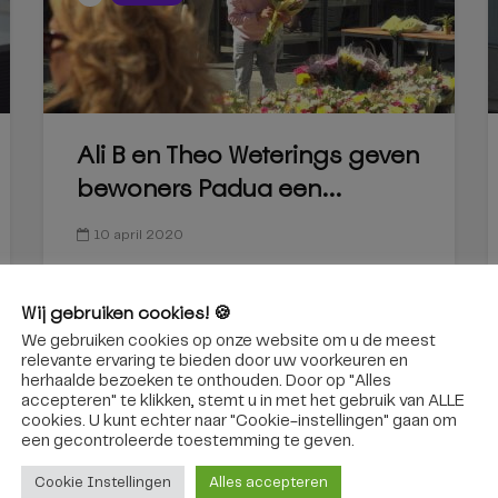
Ali B en Theo Weterings geven
bewoners Padua een...
10 april 2020
Wij gebruiken cookies! 🍪
We gebruiken cookies op onze website om u de meest
relevante ervaring te bieden door uw voorkeuren en
herhaalde bezoeken te onthouden. Door op "Alles
accepteren" te klikken, stemt u in met het gebruik van ALLE
cookies. U kunt echter naar "Cookie-instellingen" gaan om
een ​​gecontroleerde toestemming te geven.
Cookie Instellingen
Alles accepteren