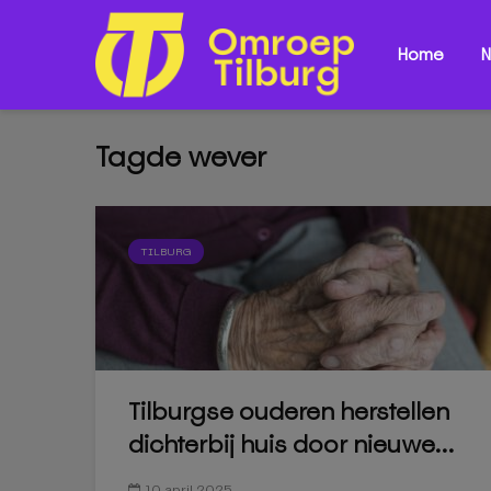
Home
N
Tagde wever
TILBURG
Tilburgse ouderen herstellen
dichterbij huis door nieuwe...
10 april 2025