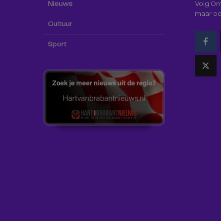
Nieuws
Volg Omr
maar oo
Cultuur
Sport