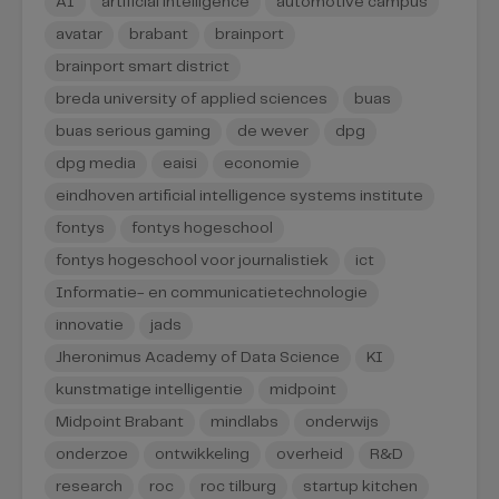
AI
artificial intelligence
automotive campus
avatar
brabant
brainport
brainport smart district
breda university of applied sciences
buas
buas serious gaming
de wever
dpg
dpg media
eaisi
economie
eindhoven artificial intelligence systems institute
fontys
fontys hogeschool
fontys hogeschool voor journalistiek
ict
Informatie- en communicatietechnologie
innovatie
jads
Jheronimus Academy of Data Science
KI
kunstmatige intelligentie
midpoint
Midpoint Brabant
mindlabs
onderwijs
onderzoe
ontwikkeling
overheid
R&D
research
roc
roc tilburg
startup kitchen