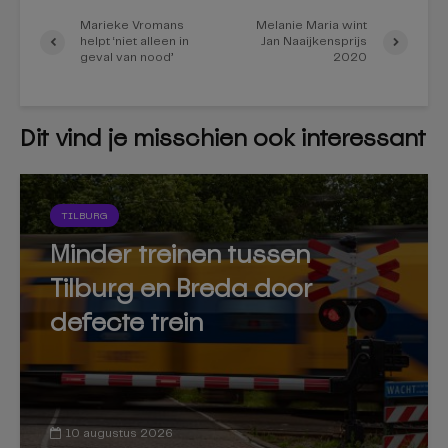
Marieke Vromans
Melanie Maria wint
helpt ‘niet alleen in
Jan Naaijkensprijs
geval van nood’
2020
Dit vind je misschien ook interessant
TILBURG
Minder treinen tussen
Tilburg en Breda door
defecte trein
10 augustus 2026