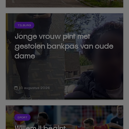
TILBURG
Jonge vrouw pint met
gestolen bankpas van oude
dame
10 augustus 2026
SPORT
Willem II begint