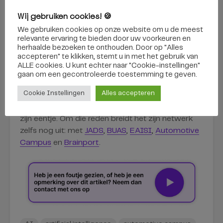
te kloppen als je hulp nodig hebt, en
Wij gebruiken cookies! 🍪
biedt het je ook nog eens de kans om
We gebruiken cookies op onze website om u de meest
nieuwe ideeën te testen.
relevante ervaring te bieden door uw voorkeuren en
herhaalde bezoeken te onthouden. Door op "Alles
accepteren" te klikken, stemt u in met het gebruik van
Plannen voor de toekomst
ALLE cookies. U kunt echter naar "Cookie-instellingen"
gaan om een ​​gecontroleerde toestemming te geven.
Met kennis en hoe je die toepast wil MindLabs in
Cookie Instellingen
Alles accepteren
ons land en zelfs ook daarbuiten een speler van
belang worden. Maar dit kan het lab echt niet op
zijn eentje. Om die reden breidt het zijn netwerk
zelfs nog uit: met
JADS
,
BUAS
,
EAISI
,
Automotive
Campus
en
Brainport
.