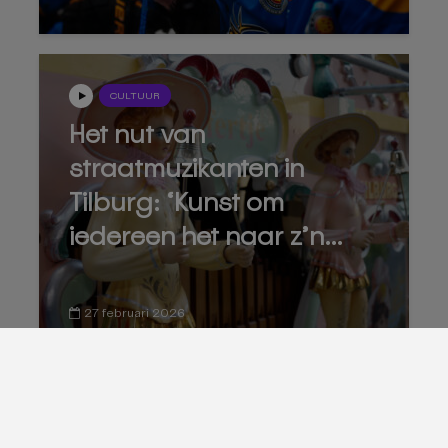
CULTUUR
Het nut van
straatmuzikanten in
Tilburg: ‘Kunst om
iedereen het naar z’n...
27 februari 2026