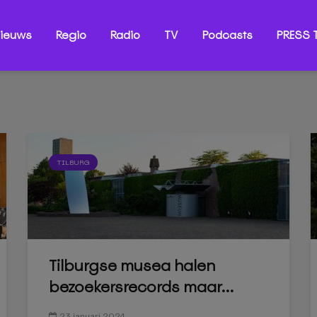
ieuws
Regio
Radio
TV
Podcasts
PRESS T
TILBURG
Tilburgse musea halen
bezoekersrecords maar...
23 januari 2024