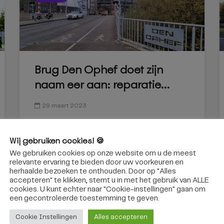
Brug Den Ophef doet zijn
naam eer aan: reparatie...
29 maart 2023
Wij gebruiken cookies! 🍪
We gebruiken cookies op onze website om u de meest
relevante ervaring te bieden door uw voorkeuren en
herhaalde bezoeken te onthouden. Door op "Alles
accepteren" te klikken, stemt u in met het gebruik van ALLE
cookies. U kunt echter naar "Cookie-instellingen" gaan om
een ​​gecontroleerde toestemming te geven.
Cookie Instellingen
Alles accepteren