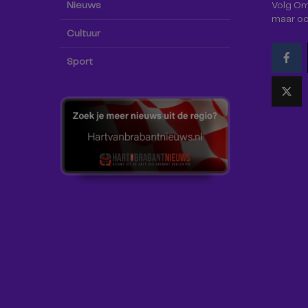
Nieuws
Volg Omr
maar oo
Cultuur
Sport