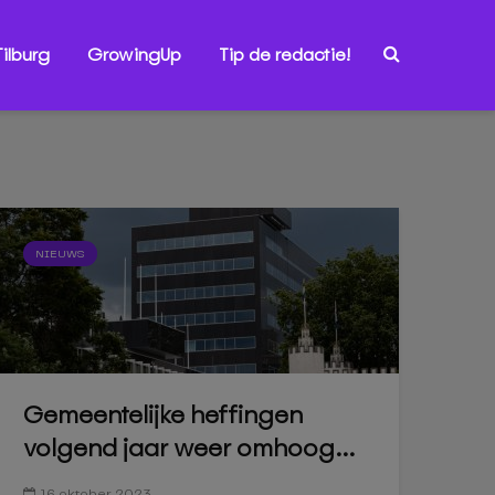
ilburg
GrowingUp
Tip de redactie!
NIEUWS
Gemeentelijke heffingen
volgend jaar weer omhoog...
16 oktober 2023