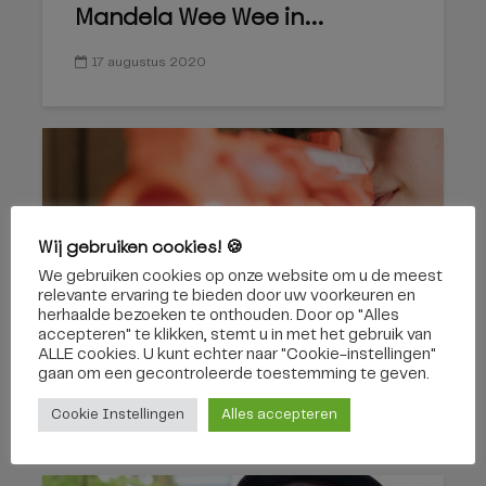
Mandela Wee Wee in...
17 augustus 2020
Wij gebruiken cookies! 🍪
We gebruiken cookies op onze website om u de meest
relevante ervaring te bieden door uw voorkeuren en
herhaalde bezoeken te onthouden. Door op "Alles
De Summer Academy laat
accepteren" te klikken, stemt u in met het gebruik van
ALLE cookies. U kunt echter naar "Cookie-instellingen"
jongeren zich geen moment...
gaan om een ​​gecontroleerde toestemming te geven.
30 juli 2020
Cookie Instellingen
Alles accepteren