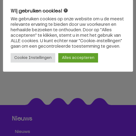
Wij gebruiken cookies! 🍪
We gebruiken cookies op onze website om u de meest
relevante ervaring te bieden door uw voorkeuren en
herhaalde bezoeken te onthouden. Door op "Alles
Peerke Donderslezing door
accepteren" te klikken, stemt u in met het gebruik van
ALLE cookies. U kunt echter naar "Cookie-instellingen"
Akwasi: ‘Onderschat nooit...
gaan om een ​​gecontroleerde toestemming te geven.
26 november 2020
Cookie Instellingen
Alles accepteren
Nieuws
Nieuws