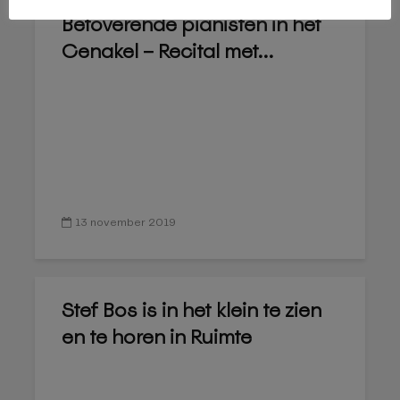
Betoverende pianisten in het
Cenakel – Recital met...
13 november 2019
Stef Bos is in het klein te zien
en te horen in Ruimte