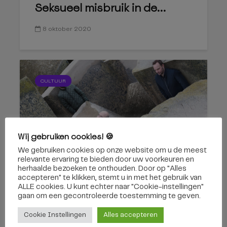
Seksueel misbruik in de...
8 oktober 2020
CULTUUR
Wij gebruiken cookies! 🍪
We gebruiken cookies op onze website om u de meest
Slagwerk Den Haag laat zelfs
relevante ervaring te bieden door uw voorkeuren en
een rotstuin swingen
herhaalde bezoeken te onthouden. Door op "Alles
accepteren" te klikken, stemt u in met het gebruik van
ALLE cookies. U kunt echter naar "Cookie-instellingen"
31 augustus 2020
gaan om een ​​gecontroleerde toestemming te geven.
Cookie Instellingen
Alles accepteren