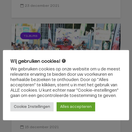
23 december 2021
TILBURG
Wij gebruiken cookies! 🍪
We gebruiken cookies op onze website om u de meest
relevante ervaring te bieden door uw voorkeuren en
herhaalde bezoeken te onthouden. Door op "Alles
accepteren" te klikken, stemt u in met het gebruik van
ALLE cookies. U kunt echter naar "Cookie-instellingen"
gaan om een ​​gecontroleerde toestemming te geven.
Wielrenner Bram Welten
Cookie Instellingen
Alles accepteren
maakt overstap naar...
15 december 2021