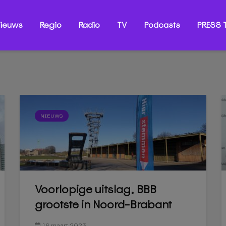
ieuws
Regio
Radio
TV
Podcasts
PRESS T
NIEUWS
Voorlopige uitslag, BBB
grootste in Noord-Brabant
16 maart 2023