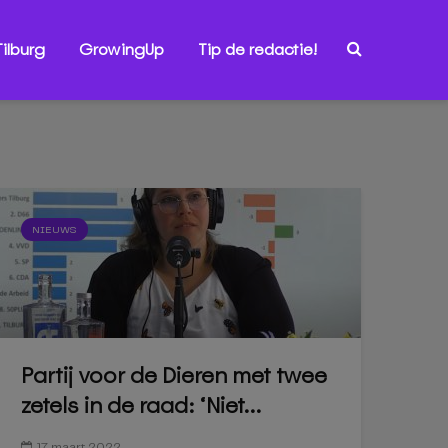
ilburg
GrowingUp
Tip de redactie!
NIEUWS
Partij voor de Dieren met twee
zetels in de raad: ‘Niet...
17 maart 2022