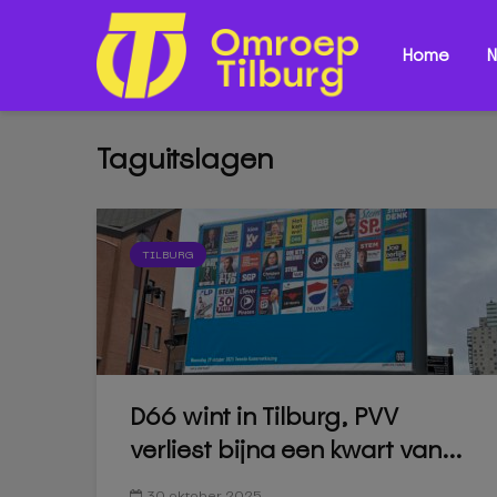
Home
N
Taguitslagen
TILBURG
D66 wint in Tilburg, PVV
verliest bijna een kwart van...
30 oktober 2025