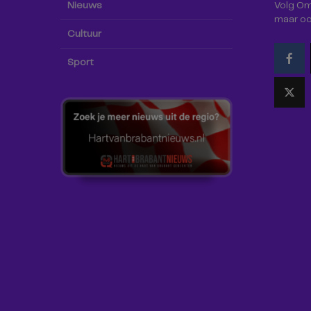
Nieuws
Volg Omr
maar oo
Cultuur
Sport