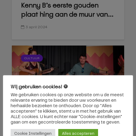
Kenny B’s eerste gouden
plaat hing aan de muur van...
3 april 2024
CULTUUR
Wij gebruiken cookies! 🍪
We gebruiken cookies op onze website om u de meest
Zoektocht Tilburgs Cabaret
relevante ervaring te bieden door uw voorkeuren en
herhaalde bezoeken te onthouden. Door op "Alles
Festival 2024 in volle gang:...
accepteren" te klikken, stemt u in met het gebruik van
ALLE cookies. U kunt echter naar "Cookie-instellingen"
gaan om een ​​gecontroleerde toestemming te geven.
23 februari 2024
Cookie Instellingen
Alles accepteren