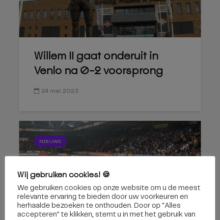
Willem II gaat onderuit in
Venlo na 0-2 voorsprong
24 mei 2023
NIEUWS
Wij gebruiken cookies! 🍪
We gebruiken cookies op onze website om u de meest
relevante ervaring te bieden door uw voorkeuren en
herhaalde bezoeken te onthouden. Door op "Alles
Op weg naar de Eredivisie:
accepteren" te klikken, stemt u in met het gebruik van