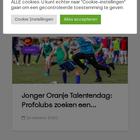
ALLE cookies. U kunt echter naar "Cookie-instellingen"
Willem II speelt eerste...
gaan om een ​​gecontroleerde toestemming te geven.
23 mei 2023
Cookie Instellingen
Alles accepteren
SPORT
Jonger Oranje Talentendag:
Profclubs zoeken een...
12 oktober 2020