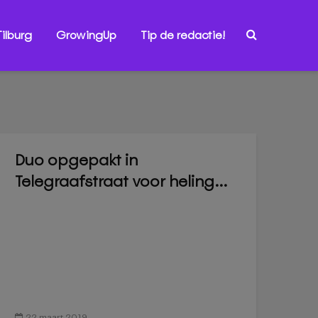
ilburg
GrowingUp
Tip de redactie!
Duo opgepakt in
Telegraafstraat voor heling...
22 maart 2019