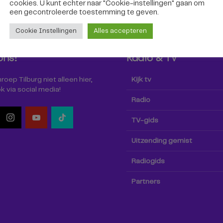
cookies. U kunt echter naar "Cookie-instellingen" gaan om
een ​​gecontroleerde toestemming te geven.
Cookie Instellingen
Alles accepteren
ons!
Radio & TV
oep Tilburg niet alleen hier,
Kijk tv
k via social media!
Radio
TV-gids
Uitzending gemist
Radiogids
Partners