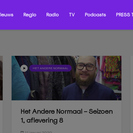
ieuws
Regio
Radio
TV
Podcasts
PRESS T
HET ANDERE NORMAAL
Het Andere Normaal – Seizoen
1, aflevering 8
11 januari 2020