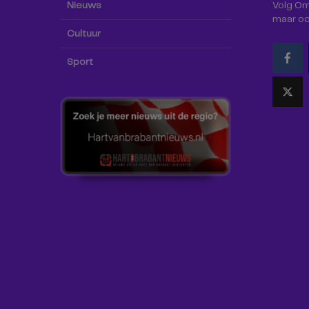
Nieuws
Volg Omr
maar oo
Cultuur
Sport