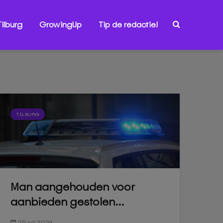
ilburg
GrowingUp
Tip de redactie!
TILBURG
Man aangehouden voor
aanbieden gestolen...
25 juli 2024