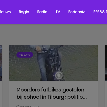
ieuws
Regio
Radio
TV
Podcasts
PRESS T
TILBURG
Meerdere fatbikes gestolen
bij school in Tilburg: politie...
29 april 2025