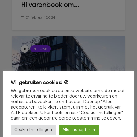
Hilvarenbeek om...
17 februari 2024
NIEUWS
Wij gebruiken cookies! 🍪
We gebruiken cookies op onze website om u de meest
Zo zien de eerste
relevante ervaring te bieden door uw voorkeuren en
flexwoningen in Tilburg er...
herhaalde bezoeken te onthouden. Door op "Alles
accepteren" te klikken, stemt u in met het gebruik van
ALLE cookies. U kunt echter naar "Cookie-instellingen"
8 november 2023
gaan om een ​​gecontroleerde toestemming te geven.
Cookie Instellingen
Alles accepteren