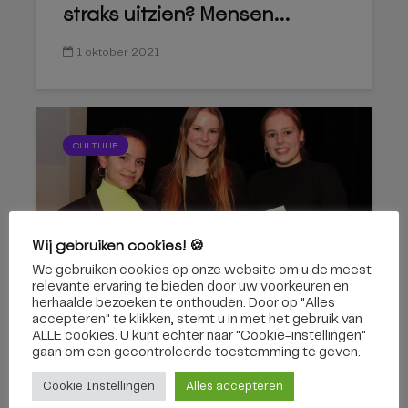
straks uitzien? Mensen...
1 oktober 2021
CULTUUR
Wij gebruiken cookies! 🍪
We gebruiken cookies op onze website om u de meest
Wie pakt dit jaar officieel de
relevante ervaring te bieden door uw voorkeuren en
titel Junior Stadsdichter?
herhaalde bezoeken te onthouden. Door op "Alles
accepteren" te klikken, stemt u in met het gebruik van
ALLE cookies. U kunt echter naar "Cookie-instellingen"
29 juni 2021
gaan om een ​​gecontroleerde toestemming te geven.
Cookie Instellingen
Alles accepteren