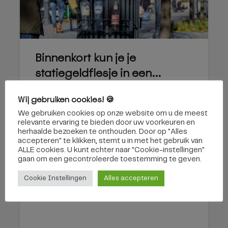
Binnenkort kun je je
statiegeldflesje in een...
25 september 2023
Wij gebruiken cookies! 🍪
We gebruiken cookies op onze website om u de meest
relevante ervaring te bieden door uw voorkeuren en
herhaalde bezoeken te onthouden. Door op "Alles
Tilburg pleit voor statiegeld
accepteren" te klikken, stemt u in met het gebruik van
ALLE cookies. U kunt echter naar "Cookie-instellingen"
op petflessen en blikjes
gaan om een ​​gecontroleerde toestemming te geven.
Cookie Instellingen
Alles accepteren