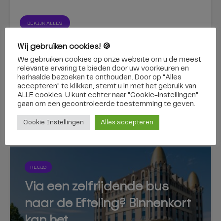
BEKIJK ALLES
Wij gebruiken cookies! 🍪
We gebruiken cookies op onze website om u de meest
Storing bij P1: ‘Voor
Herbouw van Sluis II
relevante ervaring te bieden door uw voorkeuren en
een paar uurtjes een
aan het
herhaalde bezoeken te onthouden. Door op "Alles
dagkaart van 16,50
Wilhelminakanaal
accepteren" te klikken, stemt u in met het gebruik van
euro’
ALLE cookies. U kunt echter naar "Cookie-instellingen"
gaan om een ​​gecontroleerde toestemming te geven.
Cookie Instellingen
Alles accepteren
Dit vind je misschien ook interessant
REGIO
Via een zelfrijdende bus
naar de Efteling? Binnenkort
kan het