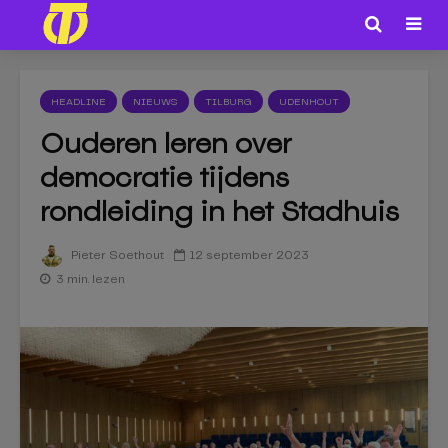
HEADLINE
NIEUWS
TILBURG
UDENHOUT
Ouderen leren over
democratie tijdens
rondleiding in het Stadhuis
12 september 2023
Pieter Soethout
3 min. lezen