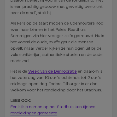
Daarom geniet hij vooral van de rondleiding. “Het
is een prachtig gebouw met geweldig overzicht
over de stad”, stelt hij.
Als kers op de taart mogen de Udenhouters nog
even naar binnen in het Paleis-Raadhuis.
Sommigen zijn hier vroeger zelfs getrouwd. Nu is
het vooral de oude, muffe geur die mensen
opvalt, maar verder kijken ze hun ogen uit bij de
vele schilderijen, authentieke stoelen en de oude
raadszaal.
Het is de
Week van de Democratie
en daarom is
het zaterdag van 10 uur ’s ochtends tot 2 uur ’s
middags open dag. Iedere Tilburger is er dan
welkom voor het rondleiding door het Stadhuis.
LEES OOK:
Een kijkje nemen op het Stadhuis kan tijdens
rondleidingen gemeente