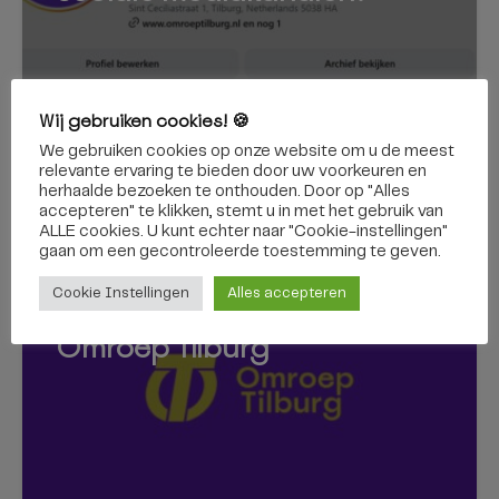
Wij gebruiken cookies! 🍪
We gebruiken cookies op onze website om u de meest
29 juli 2026
relevante ervaring te bieden door uw voorkeuren en
herhaalde bezoeken te onthouden. Door op "Alles
accepteren" te klikken, stemt u in met het gebruik van
ALLE cookies. U kunt echter naar "Cookie-instellingen"
gaan om een ​​gecontroleerde toestemming te geven.
NIEUWS
Cookie Instellingen
Alles accepteren
Dit zijn de huisregels van
Omroep Tilburg