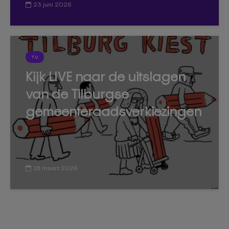
23 juni 2026
TV
Kijk LIVE naar de uitslagen
van de Tilburgse
gemeenteraadsverkiezingen
18 maart 2026