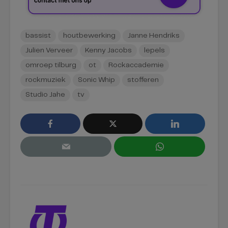
bassist
houtbewerking
Janne Hendriks
Julien Verveer
Kenny Jacobs
lepels
omroep tilburg
ot
Rockaccademie
rockmuziek
Sonic Whip
stofferen
Studio Jahe
tv