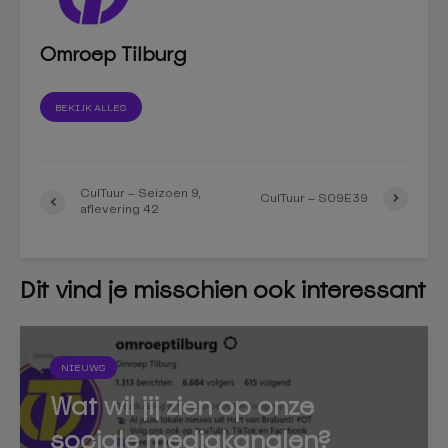
Omroep Tilburg
BEKIJK ALLES
CulTuur – Seizoen 9,
CulTuur – S09E39
aflevering 42
Dit vind je misschien ook interessant
NIEUWS
Wat wil jij zien op onze
sociale mediakanalen?