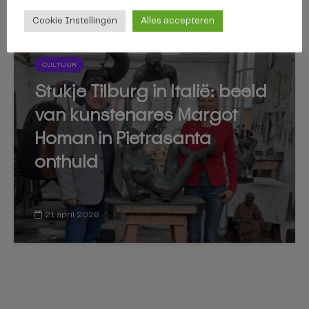
Cookie Instellingen
Alles accepteren
CULTUUR
Stukje Tilburg in Italië: beeld
van kunstenares Margot
Homan in Pietrasanta
onthuld
21 april 2026