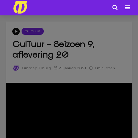
CULTUUR
CulTuur – Seizoen 9,
aflevering 20
21 januari 2021
1 min. lezen
Omroep Tilburg