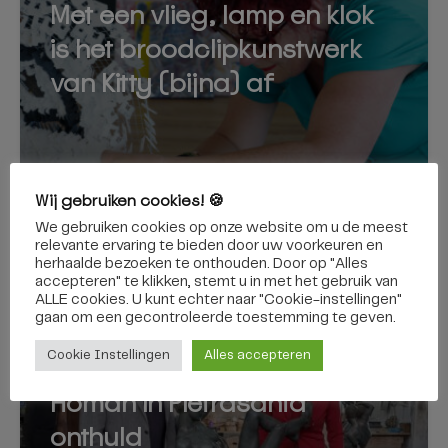
Met een vlieg, lamp en klok
is het broodclipkunstwerk
van Kitty (bijna) af
5 juni 2026
Wij gebruiken cookies! 🍪
We gebruiken cookies op onze website om u de meest
relevante ervaring te bieden door uw voorkeuren en
herhaalde bezoeken te onthouden. Door op "Alles
accepteren" te klikken, stemt u in met het gebruik van
CULTUUR
ALLE cookies. U kunt echter naar "Cookie-instellingen"
gaan om een ​​gecontroleerde toestemming te geven.
Stukje Tilburg in Italië: beeld
Cookie Instellingen
Alles accepteren
van kunstenares Margot
Homan in Pietrasanta
onthuld