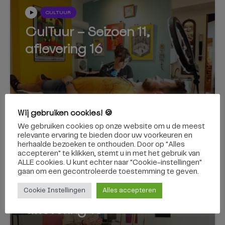
CULTUUR
CulTuur – Seizoen 11,
aflevering 16
Wij gebruiken cookies! 🍪
13 juli 2023
We gebruiken cookies op onze website om u de meest
relevante ervaring te bieden door uw voorkeuren en
herhaalde bezoeken te onthouden. Door op "Alles
accepteren" te klikken, stemt u in met het gebruik van
ALLE cookies. U kunt echter naar "Cookie-instellingen"
gaan om een ​​gecontroleerde toestemming te geven.
CULTUUR
CulTuur – Seizoen 11,
Cookie Instellingen
Alles accepteren
aflevering 15