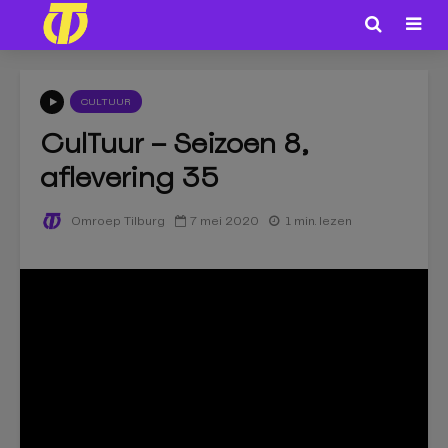
CULTUUR
CulTuur – Seizoen 8,
aflevering 35
7 mei 2020
1 min. lezen
Omroep Tilburg