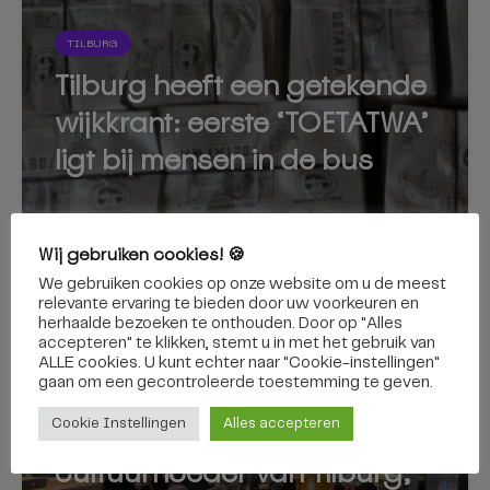
TILBURG
Tilburg heeft een getekende
wijkkrant: eerste ‘TOETATWA’
ligt bij mensen in de bus
Wij gebruiken cookies! 🍪
10 februari 2025
We gebruiken cookies op onze website om u de meest
relevante ervaring te bieden door uw voorkeuren en
herhaalde bezoeken te onthouden. Door op "Alles
accepteren" te klikken, stemt u in met het gebruik van
ALLE cookies. U kunt echter naar "Cookie-instellingen"
gaan om een ​​gecontroleerde toestemming te geven.
TILBURG
Cookie Instellingen
Alles accepteren
Hendrickx nog eenmaal als
cultuurhoeder van Tilburg,