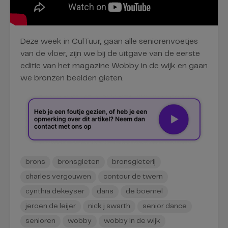
Deze week in CulTuur, gaan alle seniorenvoetjes
van de vloer, zijn we bij de uitgave van de eerste
editie van het magazine Wobby in de wijk en gaan
we bronzen beelden gieten.
brons
bronsgieten
bronsgieterij
charles vergouwen
contour de twern
cynthia dekeyser
dans
de boemel
jeroen de leijer
nick j swarth
senior dance
senioren
wobby
wobby in de wijk