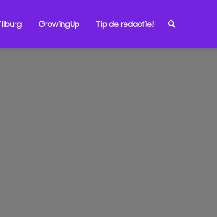
ilburg
GrowingUp
Tip de redactie!