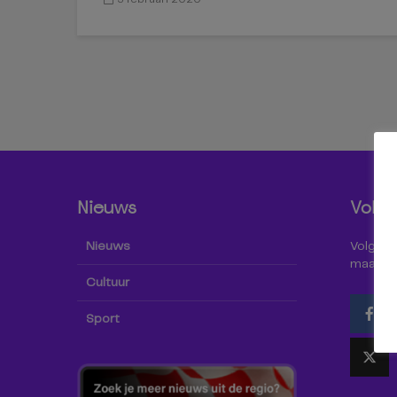
Nieuws
Volg 
Nieuws
Volg Omr
maar oo
Cultuur
Sport