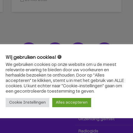
Wij gebruiken cookies! 🍪
We gebruiken cookies op onze website om u de meest
ons!
Radio & TV
relevante ervaring te bieden door uw voorkeuren en
herhaalde bezoeken te onthouden. Door op "Alles
accepteren" te klikken, stemt u in met het gebruik van ALLE
oep Tilburg niet alleen hier,
Kijk tv
cookies. U kunt echter naar "Cookie-instellingen" gaan om
k via social media!
een ​​gecontroleerde toestemming te geven.
Radio
Cookie Instellingen
Alles accepteren
TV-gids
Uitzending gemist
Radiogids