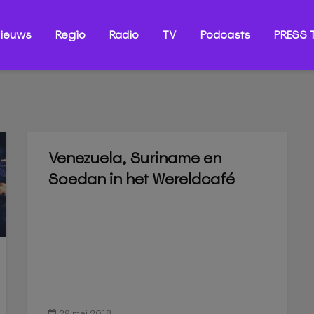
ieuws
Regio
Radio
TV
Podcasts
PRESS T
Venezuela, Suriname en
Soedan in het Wereldcafé
29 mei 2018