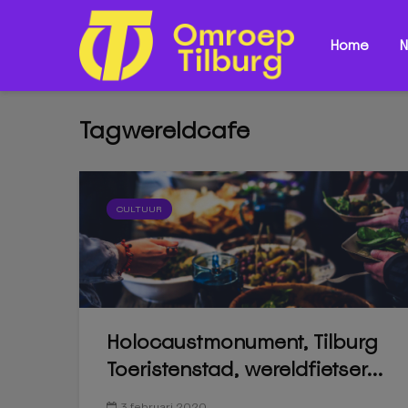
Home
N
Tagwereldcafe
CULTUUR
Holocaustmonument, Tilburg
Toeristenstad, wereldfietser...
3 februari 2020