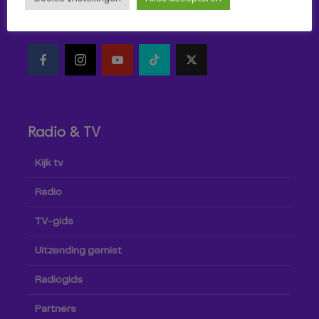
Volg Omroep Tilburg niet alleen hier, maar ook via social
media!
Radio & TV
Kijk tv
Radio
TV-gids
Uitzending gemist
Radiogids
Partners