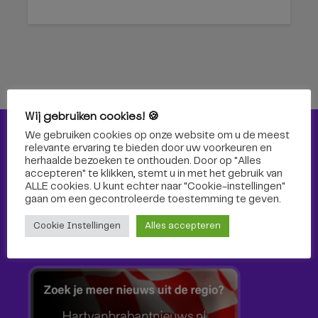
Wij gebruiken cookies! 🍪
We gebruiken cookies op onze website om u de meest
Nieuws
relevante ervaring te bieden door uw voorkeuren en
herhaalde bezoeken te onthouden. Door op "Alles
Nieuws
accepteren" te klikken, stemt u in met het gebruik van
ALLE cookies. U kunt echter naar "Cookie-instellingen"
gaan om een ​​gecontroleerde toestemming te geven.
Cultuur
Cookie Instellingen
Alles accepteren
Sport