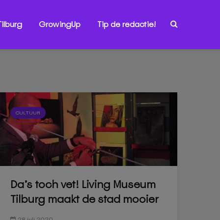
ilburg
GrowingUp
Tip de redactie!
CULTUUR
Da’s toch vet! Living Museum
Tilburg maakt de stad mooier
28 juli 2020