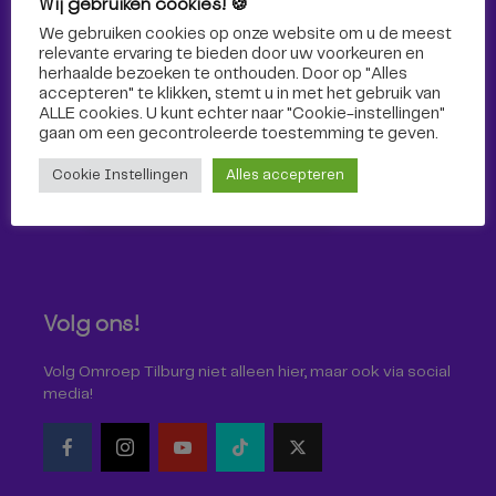
Wij gebruiken cookies! 🍪
Sport
We gebruiken cookies op onze website om u de meest
relevante ervaring te bieden door uw voorkeuren en
herhaalde bezoeken te onthouden. Door op "Alles
accepteren" te klikken, stemt u in met het gebruik van
ALLE cookies. U kunt echter naar "Cookie-instellingen"
gaan om een ​​gecontroleerde toestemming te geven.
Cookie Instellingen
Alles accepteren
Volg ons!
Volg Omroep Tilburg niet alleen hier, maar ook via social
media!