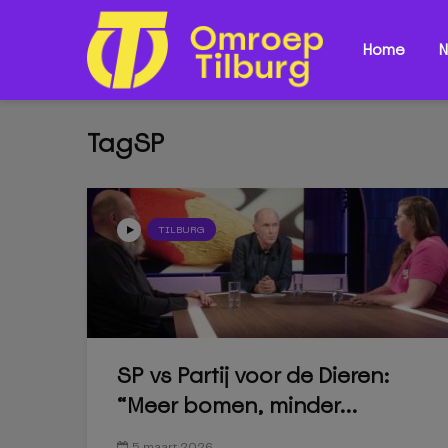
Home
N
TagSP
TILBURG
SP vs Partij voor de Dieren:
“Meer bomen, minder...
5 maart 2026