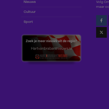
Nieuws
Volg Omr
maar oo
Cultuur
Sport