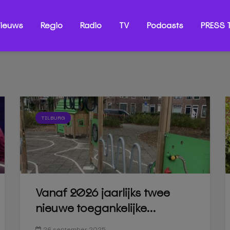
ieuws
Regio
Radio
TV
Podcasts
PRESS T
TILBURG
Vanaf 2026 jaarlijks twee
nieuwe toegankelijke...
26 september 2025