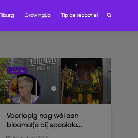
ilburg
GrowingUp
Tip de redactie!
TILBURG
Voorlopig nog wél een
bloemetje bij speciale...
16 september 2025