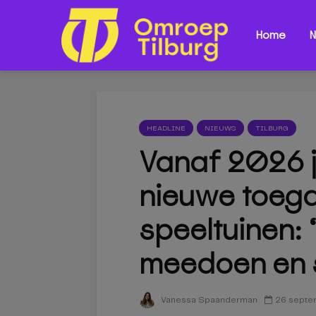
Home
N
HEADLINE
NIEUWS
TILBURG
Vanaf 2026 j
nieuwe toega
speeltuinen: 
meedoen en 
26 septe
Vanessa Spaanderman