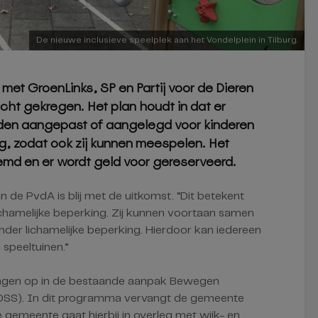
De nieuwe inclusieve speelplek aan het Vondelplein in Tilburg.
met GroenLinks, SP en Partij voor de Dieren
icht gekregen. Het plan houdt in dat er
orden aangepast of aangelegd voor kinderen
g, zodat ook zij kunnen meespelen. Het
emd en er wordt geld voor gereserveerd.
n de PvdA is blij met de uitkomst. “Dit betekent
ichamelijke beperking. Zij kunnen voortaan samen
der lichamelijke beperking. Hierdoor kan iedereen
speeltuinen.”
gen op in de bestaande aanpak Bewegen
OSS). In dit programma vervangt de gemeente
 gemeente gaat hierbij in overleg met wijk- en