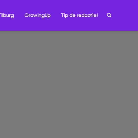
ilburg
GrowingUp
Tip de redactie!