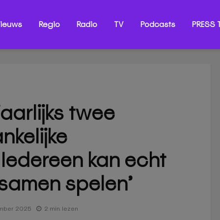
ieuws
Regio
Radio
TV
Podcasts
PRESS T
aarlijks twee
nkelijke
‘Iedereen kan echt
samen spelen’
mber 2025
2 min. lezen