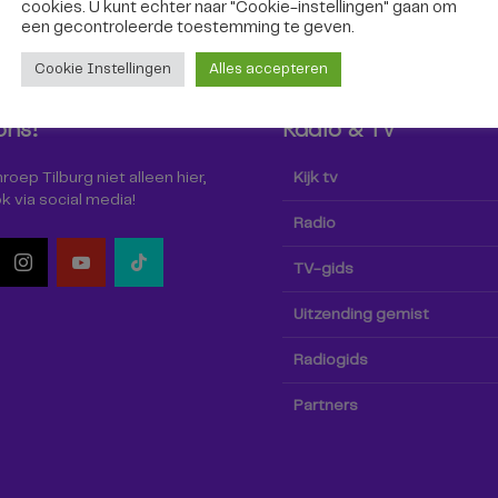
cookies. U kunt echter naar "Cookie-instellingen" gaan om
een ​​gecontroleerde toestemming te geven.
Cookie Instellingen
Alles accepteren
ons!
Radio & TV
oep Tilburg niet alleen hier,
Kijk tv
k via social media!
Radio
TV-gids
Uitzending gemist
Radiogids
Partners