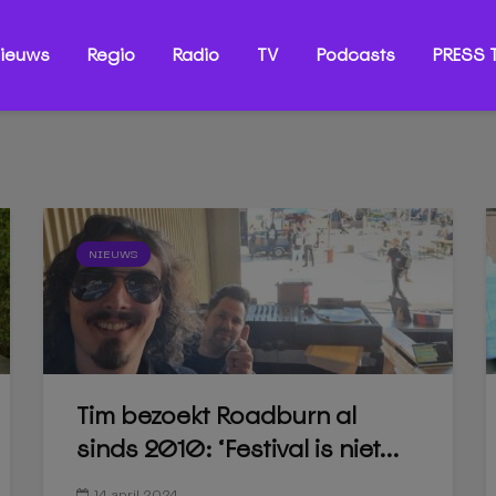
ieuws
Regio
Radio
TV
Podcasts
PRESS T
NIEUWS
Tim bezoekt Roadburn al
sinds 2010: ‘Festival is niet...
14 april 2024