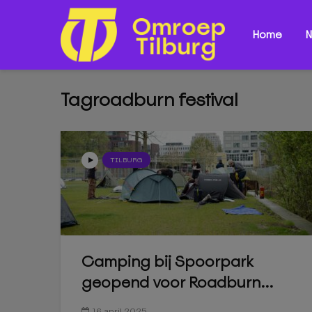
Home
N
Tagroadburn festival
TILBURG
Camping bij Spoorpark
geopend voor Roadburn...
16 april 2025