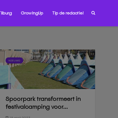
ilburg
GrowingUp
Tip de redactie!
NIEUWS
Spoorpark transformeert in
festivalcamping voor...
19 april 2023