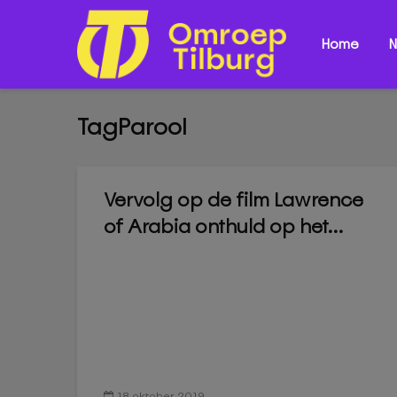
Home
N
TagParool
Vervolg op de film Lawrence
of Arabia onthuld op het...
18 oktober 2019