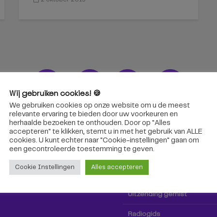
Wij gebruiken cookies! 🍪
We gebruiken cookies op onze website om u de meest
ons!
Radio & TV
relevante ervaring te bieden door uw voorkeuren en
herhaalde bezoeken te onthouden. Door op "Alles
accepteren" te klikken, stemt u in met het gebruik van ALLE
oep Tilburg niet alleen hier,
Kijk tv
cookies. U kunt echter naar "Cookie-instellingen" gaan om
k via social media!
een ​​gecontroleerde toestemming te geven.
Radio
Cookie Instellingen
Alles accepteren
TV-gids
Uitzending gemist
Radiogids