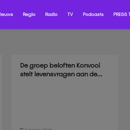
ieuws
Regio
Radio
TV
Podcasts
PRESS T
De groep beloften Konvooi
stelt levensvragen aan de...
2 oktober 2019