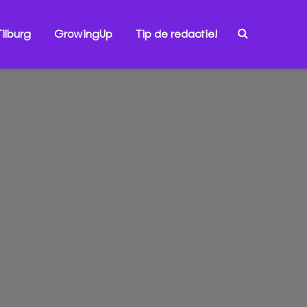
ilburg
GrowingUp
Tip de redactie!