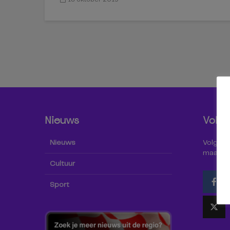
Nieuws
Volg 
Nieuws
Volg Omr
maar oo
Cultuur
Sport