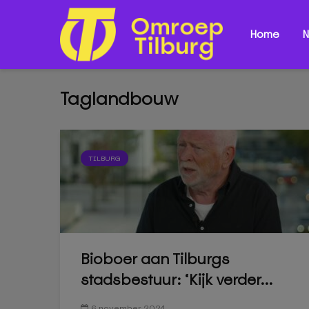
Home
N
Taglandbouw
TILBURG
Bioboer aan Tilburgs
stadsbestuur: ‘Kijk verder...
6 november 2024