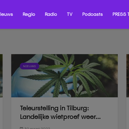
ieuws
Regio
Radio
TV
Podcasts
PRESS T
NIEUWS
Teleurstelling in Tilburg:
Landelijke wietproef weer...
30 maart 2022