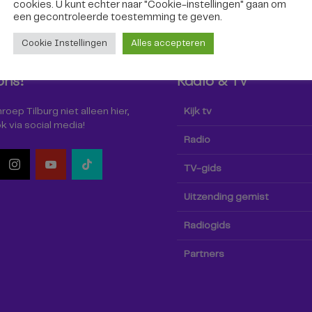
cookies. U kunt echter naar "Cookie-instellingen" gaan om
een ​​gecontroleerde toestemming te geven.
Cookie Instellingen
Alles accepteren
ons!
Radio & TV
oep Tilburg niet alleen hier,
Kijk tv
k via social media!
Radio
TV-gids
Uitzending gemist
Radiogids
Partners