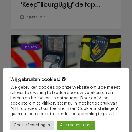
‘KeepTilburgUgly’ de top...
17 juni 2023
NIEUWS
Wij gebruiken cookies! 🍪
We gebruiken cookies op onze website om u de meest
Agent deelt privégegevens
relevante ervaring te bieden door uw voorkeuren en
van slachtoffer van huiselijk...
herhaalde bezoeken te onthouden. Door op "Alles
accepteren" te klikken, stemt u in met het gebruik van
ALLE cookies. U kunt echter naar "Cookie-instellingen"
23 juli 2021
gaan om een ​​gecontroleerde toestemming te geven.
Cookie Instellingen
Alles accepteren