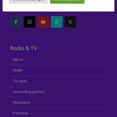
Volg Omroep Tilburg niet alleen hier, maar ook via social
media!
Radio & TV
Kijk tv
Radio
TV-gids
Uitzending gemist
Radiogids
Partners