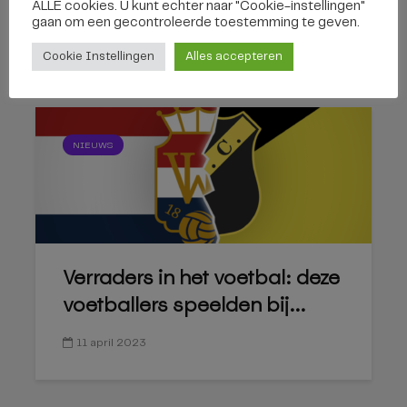
ALLE cookies. U kunt echter naar "Cookie-instellingen"
voorstopper wordt nog...
gaan om een ​​gecontroleerde toestemming te geven.
13 april 2023
Cookie Instellingen
Alles accepteren
NIEUWS
Verraders in het voetbal: deze
voetballers speelden bij...
11 april 2023