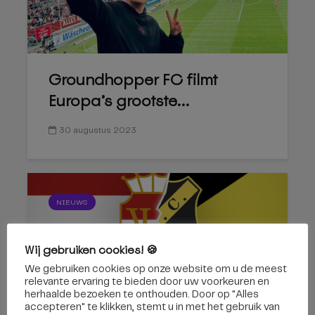
Groundhopper FC filmt
Europa’s grootste...
30 augustus 2023
NIEUWS
Wij gebruiken cookies! 🍪
We gebruiken cookies op onze website om u de meest
relevante ervaring te bieden door uw voorkeuren en
herhaalde bezoeken te onthouden. Door op "Alles
Vier goals tegen NAC: ‘Hun
accepteren" te klikken, stemt u in met het gebruik van