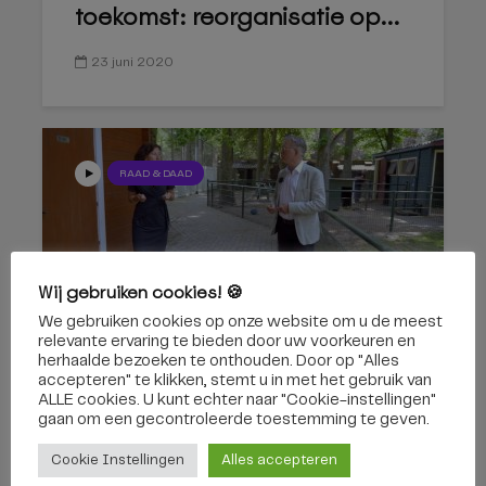
toekomst: reorganisatie op...
23 juni 2020
RAAD & DAAD
Wij gebruiken cookies! 🍪
We gebruiken cookies op onze website om u de meest
Raad & Daad: Op Straat –
relevante ervaring te bieden door uw voorkeuren en
S2E28 – Marcelle Hendrickx
herhaalde bezoeken te onthouden. Door op "Alles
accepteren" te klikken, stemt u in met het gebruik van
ALLE cookies. U kunt echter naar "Cookie-instellingen"
16 juni 2020
gaan om een ​​gecontroleerde toestemming te geven.
Cookie Instellingen
Alles accepteren