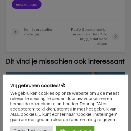
BEKIJK ALLES
Schrijversatelier:
Radio Straatpiraat bij
Postergirl
jou voor de deur? Zo
krijg je dat voor
elkaar
Dit vind je misschien ook interessant
Wij gebruiken cookies! 🍪
REGIO
Via een zelfrijdende bus
We gebruiken cookies op onze website om u de meest
relevante ervaring te bieden door uw voorkeuren en
naar de Efteling? Binnenkort
herhaalde bezoeken te onthouden. Door op "Alles
accepteren" te klikken, stemt u in met het gebruik van
kan het
ALLE cookies. U kunt echter naar "Cookie-instellingen"
gaan om een ​​gecontroleerde toestemming te geven.
Cookie Instellingen
Alles accepteren