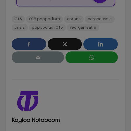
013
013 poppodium
corona
coronacrisis
crisis
poppodium 013
reorganisatie
Kaylee Noteboom