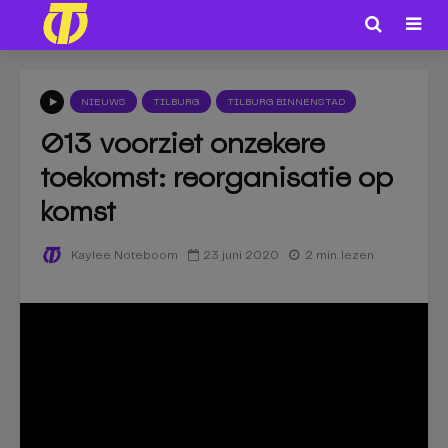
NIEUWS
TILBURG
TILBURG BINNENSTAD
013 voorziet onzekere
toekomst: reorganisatie op
komst
23 juni 2020
2 min. lezen
Kaylee Noteboom