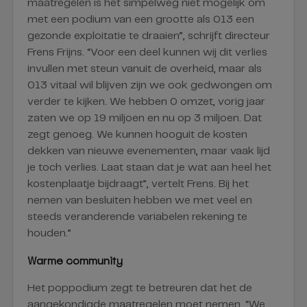
maatregelen is het simpelweg niet mogelijk om
met een podium van een grootte als 013 een
gezonde exploitatie te draaien”, schrijft directeur
Frens Frijns. “Voor een deel kunnen wij dit verlies
invullen met steun vanuit de overheid, maar als
013 vitaal wil blijven zijn we ook gedwongen om
verder te kijken. We hebben 0 omzet, vorig jaar
zaten we op 19 miljoen en nu op 3 miljoen. Dat
zegt genoeg. We kunnen hooguit de kosten
dekken van nieuwe evenementen, maar vaak lijd
je toch verlies. Laat staan dat je wat aan heel het
kostenplaatje bijdraagt”, vertelt Frens. Bij het
nemen van besluiten hebben we met veel en
steeds veranderende variabelen rekening te
houden.”
Warme community
Het poppodium zegt te betreuren dat het de
aangekondigde maatregelen moet nemen. “We