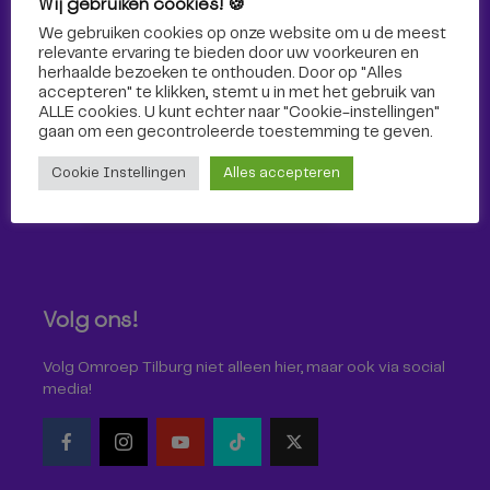
Wij gebruiken cookies! 🍪
Sport
We gebruiken cookies op onze website om u de meest
relevante ervaring te bieden door uw voorkeuren en
herhaalde bezoeken te onthouden. Door op "Alles
accepteren" te klikken, stemt u in met het gebruik van
ALLE cookies. U kunt echter naar "Cookie-instellingen"
gaan om een ​​gecontroleerde toestemming te geven.
Cookie Instellingen
Alles accepteren
Volg ons!
Volg Omroep Tilburg niet alleen hier, maar ook via social
media!