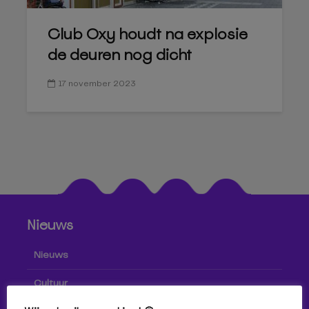
Club Oxy houdt na explosie
de deuren nog dicht
17 november 2023
Nieuws
Nieuws
Cultuur