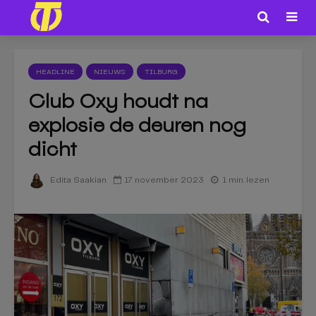
HEADLINE
NIEUWS
TILBURG
Club Oxy houdt na
explosie de deuren nog
dicht
17 november 2023
1 min. lezen
Edita Saakian