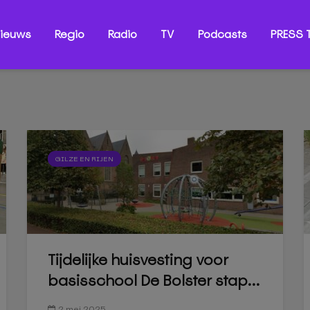
ieuws
Regio
Radio
TV
Podcasts
PRESS T
GILZE EN RIJEN
Tijdelijke huisvesting voor
basisschool De Bolster stap...
2 mei 2025