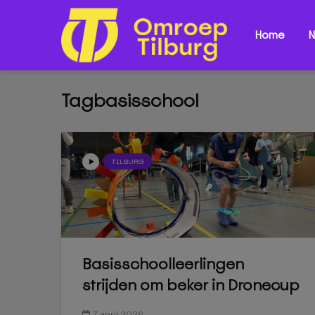
Home
N
Tagbasisschool
TILBURG
Basisschoolleerlingen
strijden om beker in Dronecup
7 april 2026