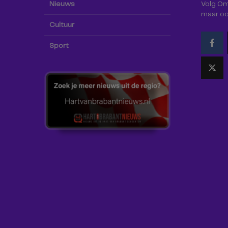
Nieuws
Volg Omr
maar oo
Cultuur
Sport