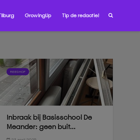
ilburg
GrowingUp
Tip de redactie!
REESHOF
Inbraak bij Basisschool De
Meander: geen buit...
23 april 2025