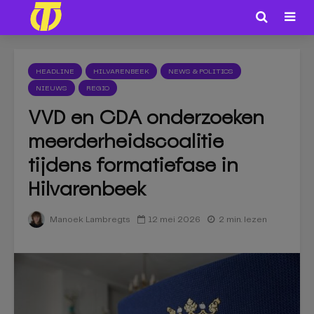
HEADLINE
HILVARENBEEK
NEWS & POLITICS
NIEUWS
REGIO
VVD en CDA onderzoeken
meerderheidscoalitie
tijdens formatiefase in
Hilvarenbeek
12 mei 2026
2 min. lezen
Manoek Lambregts