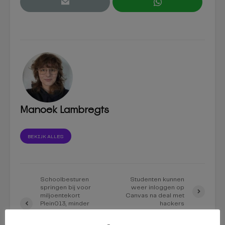
Manoek Lambregts
BEKIJK ALLES
Schoolbesturen
Studenten kunnen
springen bij voor
weer inloggen op
miljoentekort
Canvas na deal met
Plein013, minder
hackers
snelle
doorverwijzing naar