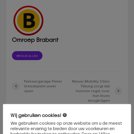
Omroep Brabant
BEKIJK ALLES
Parkeergarage Pieter
Nieuw: Mobility Clinic
Vreedeplein weer
Tilburg zorgt dat
open
mensen regie over
hun leven
terugkrijgen
Wij gebruiken cookies! 🍪
Dit vind je misschien ook interessant
We gebruiken cookies op onze website om u de meest
relevante ervaring te bieden door uw voorkeuren en