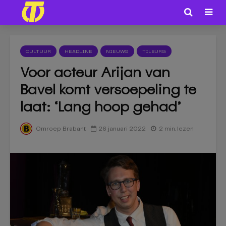
CULTUUR
HEADLINE
NIEUWS
TILBURG
Voor acteur Arijan van
Bavel komt versoepeling te
laat: ‘Lang hoop gehad’
26 januari 2022
2 min. lezen
Omroep Brabant