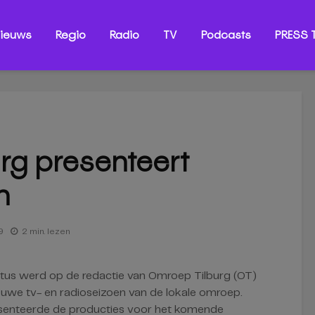
ieuws
Regio
Radio
TV
Podcasts
PRESS T
rg presenteert
n
9
2 min. lezen
tus werd op de redactie van Omroep Tilburg (OT)
euwe tv- en radioseizoen van de lokale omroep.
esenteerde de producties voor het komende