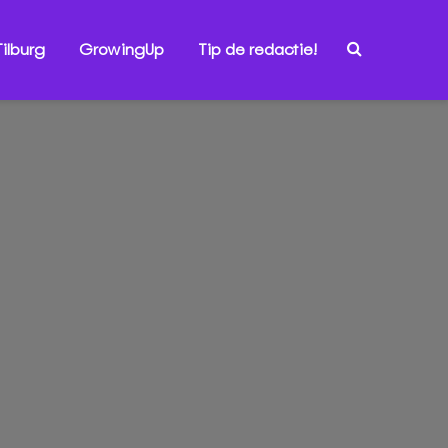
ilburg
GrowingUp
Tip de redactie!