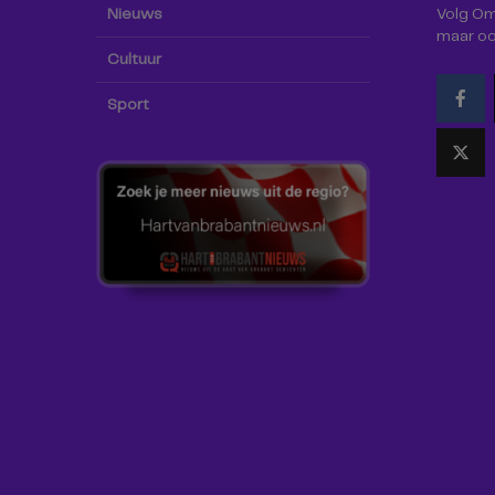
Nieuws
Volg Omr
maar oo
Cultuur
Sport