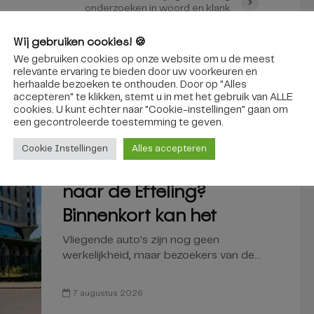
onderzoeken in woord en klank
Wij gebruiken cookies! 🍪
We gebruiken cookies op onze website om u de meest
relevante ervaring te bieden door uw voorkeuren en
interessant
herhaalde bezoeken te onthouden. Door op "Alles
accepteren" te klikken, stemt u in met het gebruik van ALLE
cookies. U kunt echter naar "Cookie-instellingen" gaan om
een ​​gecontroleerde toestemming te geven.
REGIO
Cookie Instellingen
Alles accepteren
Via een zelfrijdende bus
naar de Efteling?
Binnenkort kan het
Vliegende auto's zijn nog geen
werkelijkheid, maar bezoekers van de...
7 augustus 2026