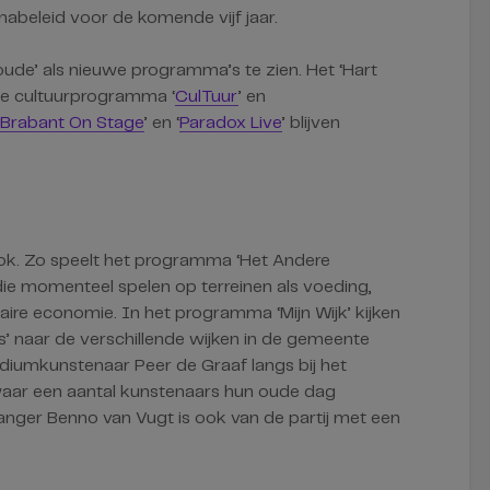
abeleid voor de komende vijf jaar.
oude’ als nieuwe programma’s te zien. Het ‘Hart
kse cultuurprogramma ‘
CulTuur
’ en
 Brabant On Stage
’ en ‘
Paradox Live
’ blijven
.
k. Zo speelt het programma ‘Het Andere
ie momenteel spelen op terreinen als voeding,
laire economie. In het programma ‘Mijn Wijk’ kijken
’ naar de verschillende wijken in de gemeente
odiumkunstenaar Peer de Graaf langs bij het
ar een aantal kunstenaars hun oude dag
anger Benno van Vugt is ook van de partij met een