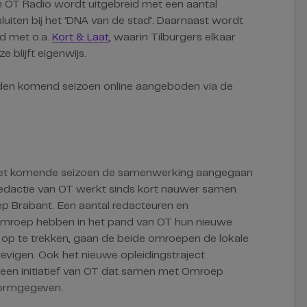
OT Radio wordt uitgebreid met een aantal
luiten bij het ‘DNA van de stad’. Daarnaast wordt
id met o.a.
Kort & Laat
, waarin Tilburgers elkaar
 blijft eigenwijs.
den komend seizoen online aangeboden via de
 het komende seizoen de samenwerking aangegaan
redactie van OT werkt sinds kort nauwer samen
p Brabant. Een aantal redacteuren en
omroep hebben in het pand van OT hun nieuwe
op te trekken, gaan de beide omroepen de lokale
stevigen. Ook het nieuwe opleidingstraject
is een initiatief van OT dat samen met Omroep
vormgegeven.