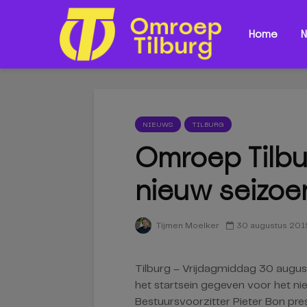
Home
N
NIEUWS
TILBURG
Omroep Tilbu
nieuw seizoe
30 augustus 201
Tijmen Moelker
Tilburg – Vrijdagmiddag 30 augus
het startsein gegeven voor het ni
Bestuursvoorzitter Pieter Bon pr