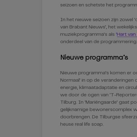
seizoen en schetste het programm
In het nieuwe seizoen zijn zowel ‘
van Brabant Nieuws’, het wekelij
muziekprogramma’s als ‘
Hart van
onderdeel van de programmering
Nieuwe programma’s
Nieuwe programma’s komen er oo
Normaal’ in op de veranderingen d
energie, klimaatadaptatie en circu
we door de ogen van ’T-Reporters
Tilburg. In ‘Mariëngaarde’ gaat p
gelijknamige bewonerscomplex wa
doorbrengen. De Tilburgse sfeerz
heuse real life soap.