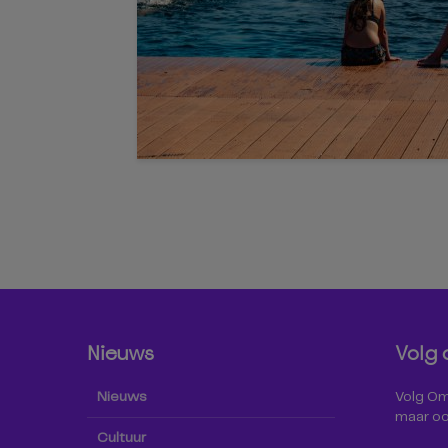
Nieuws
Volg 
Nieuws
Volg Omr
maar oo
Cultuur