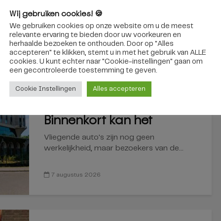
Wij gebruiken cookies! 🍪
interessant
We gebruiken cookies op onze website om u de meest
relevante ervaring te bieden door uw voorkeuren en
herhaalde bezoeken te onthouden. Door op "Alles
accepteren" te klikken, stemt u in met het gebruik van ALLE
cookies. U kunt echter naar "Cookie-instellingen" gaan om
REGIO
een ​​gecontroleerde toestemming te geven.
Via een zelfrijdende bus
Cookie Instellingen
Alles accepteren
naar de Efteling?
Binnenkort kan het
Vliegende auto's zijn nog geen
werkelijkheid, maar bezoekers van de...
7 augustus 2026