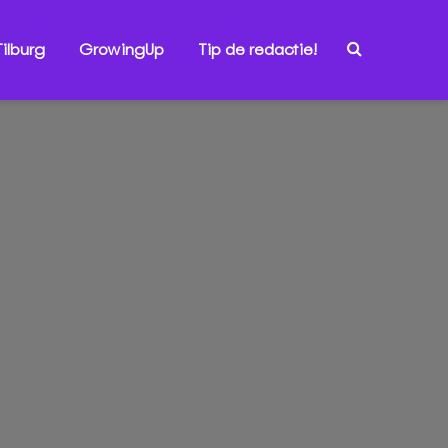
ilburg
GrowingUp
Tip de redactie!