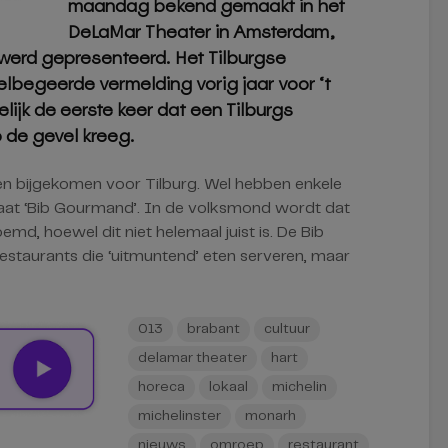
maandag bekend gemaakt in het
DeLaMar Theater in Amsterdam,
werd gepresenteerd. Het Tilburgse
elbegeerde vermelding vorig jaar voor ‘t
lijk de eerste keer dat een Tilburgs
p de gevel kreeg.
ren bijgekomen voor Tilburg. Wel hebben enkele
dicaat ‘Bib Gourmand’. In de volksmond wordt dat
emd, hoewel dit niet helemaal juist is. De Bib
estaurants die ‘uitmuntend’ eten serveren, maar
013
brabant
cultuur
delamar theater
hart
horeca
lokaal
michelin
michelinster
monarh
nieuws
omroep
restaurant