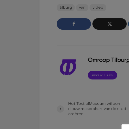
tilburg
van
video
Omroep Tilbur
BEKIJK ALLES
Het TextielMuseum wil een
nieuw makershart van de stad
creëren