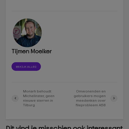
Tijmen Moelker
BEKIJK ALLES
Monarh behoudt
Omwonenden en
Michelinster, geen
gebruikers mogen
nieuwe sterren in
meedenken over
Tilburg
fileprobleem A58
Dit vind je misschien ook interessant