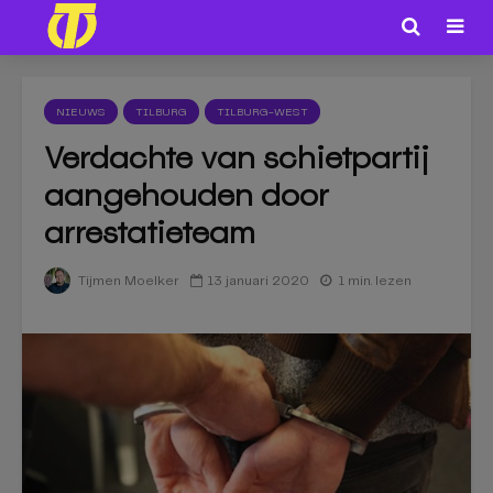
NIEUWS
TILBURG
TILBURG-WEST
Verdachte van schietpartij
aangehouden door
arrestatieteam
13 januari 2020
1 min. lezen
Tijmen Moelker