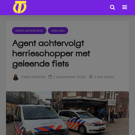
GEEN CATEGORIE
NIEUWS
Agent achtervolgt
herrieschopper met
geleende fiets
1 september 2021
1 min. lezen
Edita Saakian