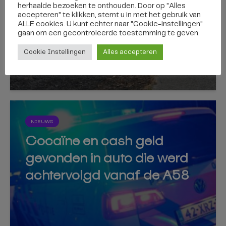
herhaalde bezoeken te onthouden. Door op "Alles
kilometer
accepteren" te klikken, stemt u in met het gebruik van
ALLE cookies. U kunt echter naar "Cookie-instellingen"
gaan om een ​​gecontroleerde toestemming te geven.
Cookie Instellingen
Alles accepteren
6 augustus 2026
NIEUWS
Cocaïne en cash geld
gevonden in auto die werd
achtervolgd vanaf de A58