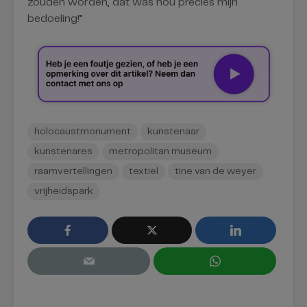
zouden worden, dat was nou precies mijn
bedoeling!”
holocaustmonument
kunstenaar
kunstenares
metropolitan museum
raamvertellingen
textiel
tine van de weyer
vrijheidspark