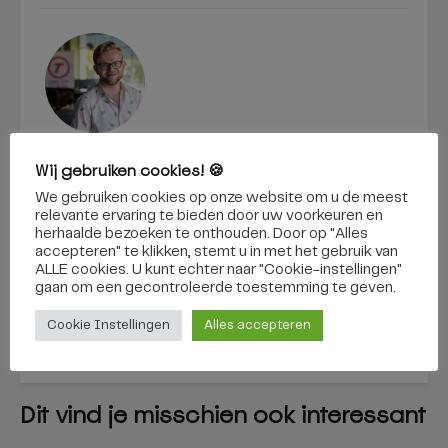
Tom van Rooijen
Wij gebruiken cookies! 🍪
We gebruiken cookies op onze website om u de meest
BEKIJK ALLES
relevante ervaring te bieden door uw voorkeuren en
herhaalde bezoeken te onthouden. Door op "Alles
accepteren" te klikken, stemt u in met het gebruik van
ALLE cookies. U kunt echter naar "Cookie-instellingen"
Eva van Pelt
De Kwekerij viert
gaan om een ​​gecontroleerde toestemming te geven.
presenteert project
zowat een heel
‘Nu’ met aandacht,
weekend haar
Cookie Instellingen
Alles accepteren
liefde, lef en kracht
Oogstfeest in het
theater
Dit vind je misschien ook interessant