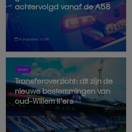
achtervolgd vanaf de A58
6 augustus 2026
SPORT
Transferoverzicht: dit zijn de
nieuwe bestemmingen van
oud-Willem II’ers