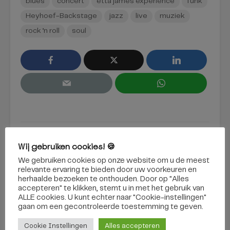
blues
concert
etta james experience
funk
Heyhoef-Backstage
jazz
live
muziek
rock ’n roll
soul
Wij gebruiken cookies! 🍪
We gebruiken cookies op onze website om u de meest
relevante ervaring te bieden door uw voorkeuren en
herhaalde bezoeken te onthouden. Door op "Alles
accepteren" te klikken, stemt u in met het gebruik van
Kees-Luc Simons
ALLE cookies. U kunt echter naar "Cookie-instellingen"
gaan om een ​​gecontroleerde toestemming te geven.
BEKIJK ALLES
Cookie Instellingen
Alles accepteren